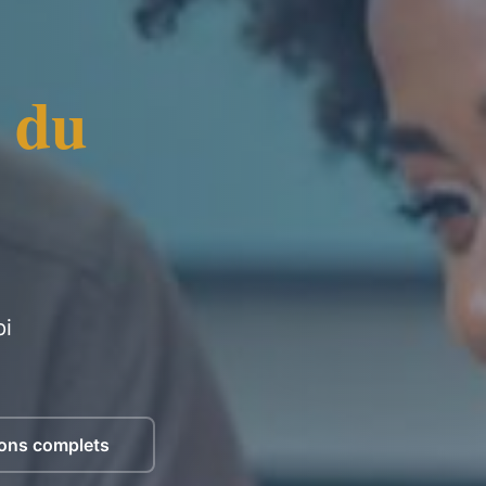
du
pi
ons complets